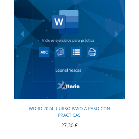
 A PASO CON
EXCEL 2024. CURSO PASO A PASO 
PRÁCTICAS
28,08
€