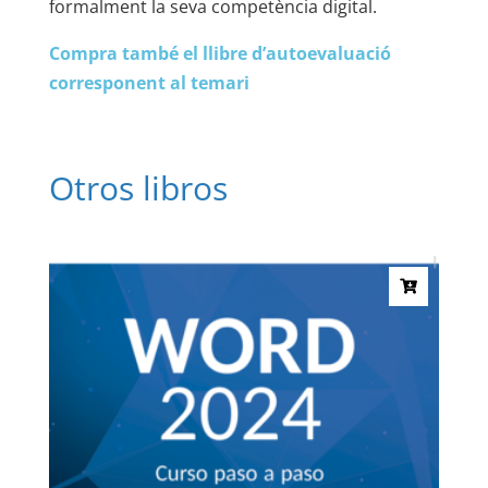
formalment la seva competència digital.
Compra
també el llibre d’autoevaluació
corresponent al temari
Otros libros