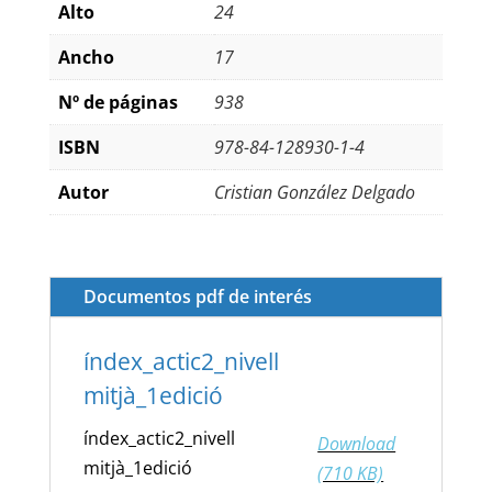
Alto
24
Ancho
17
Nº de páginas
938
ISBN
978-84-128930-1-4
Autor
Cristian González Delgado
Documentos pdf de interés
índex_actic2_nivell
mitjà_1edició
índex_actic2_nivell
Download
mitjà_1edició
(710 KB)