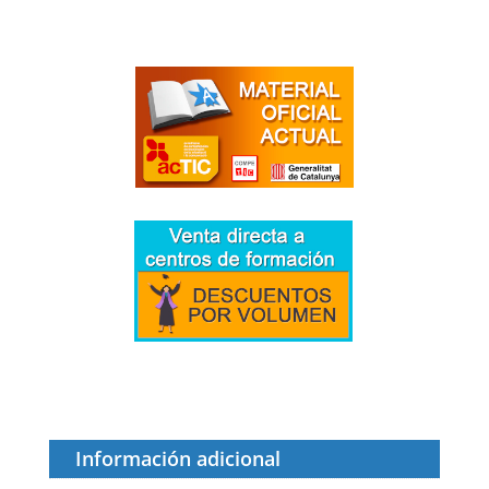
Nivell
mitjà
-
Continguts
Actualitzats
cantidad
Información adicional