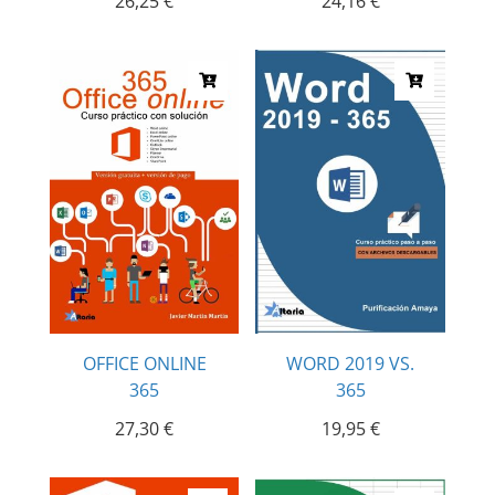
26,25
€
24,16
€
OFFICE ONLINE
WORD 2019 VS.
365
365
27,30
€
19,95
€