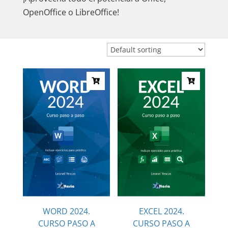
OpenOffice o LibreOffice!
WORD 2024.
EXCEL 2024.
CURSO PASO A
CURSO PASO A