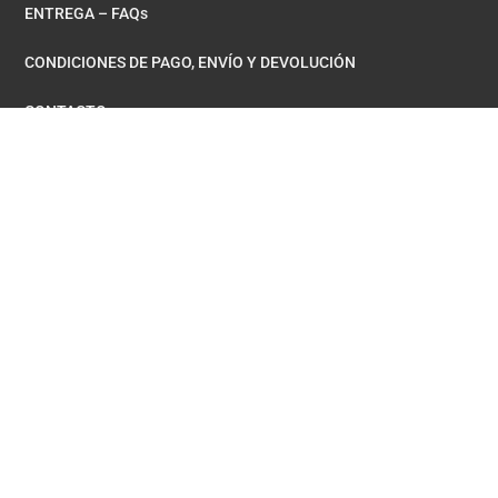
ENTREGA – FAQs
CONDICIONES DE PAGO, ENVÍO Y DEVOLUCIÓN
CONTACTO
MI CUENTA
MIS PEDIDOS
CONTRASEÑA PERDIDA