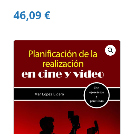
46,09
€