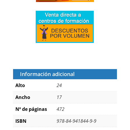
competencias
cantidad
Información adicional
Alto
24
Ancho
17
Nº de páginas
472
ISBN
978-84-941844-9-9