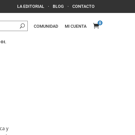
LA EDITORIAL
·
BLOG
·
CONTACTO
0

COMUNIDAD
MI CUENTA
HH.
ca y