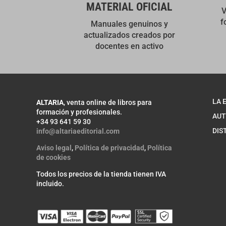
MATERIAL OFICIAL
V
f
Manuales genuinos y
actualizados creados por
docentes en activo
LA 
ALTARIA
, venta online de libros para
formación y profesionales.
AUT
+34 93 641 59 30
DIS
info@altariaeditorial.com
Aviso legal
,
Política de privacidad
,
Política
de cookies
Todos los precios de la tienda tienen IVA
incluido.