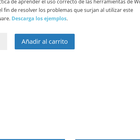
ctica de aprender el uso correcto de las herramientas de W
l fin de resolver los problemas que surjan al utilizar este
ware.
Descarga los ejemplos
.
d
Añadir al carrito
idad