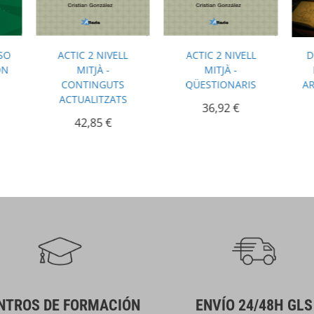
RSO
ACTIC 2 NIVELL
ACTIC 2 NIVELL
D
ON
MITJÀ -
MITJÀ -
CONTINGUTS
QÜESTIONARIS
AR
ACTUALITZATS
36,92
€
42,85
€
NTROS DE FORMACIÓN
ENVÍO 24/48H GLS