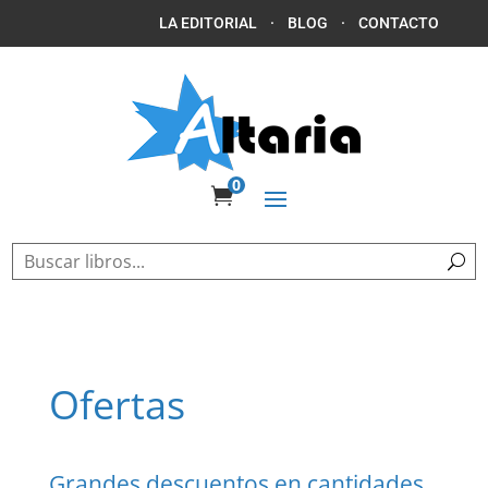
LA EDITORIAL
·
BLOG
·
CONTACTO
0

Ofertas
Grandes descuentos en cantidades