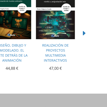
ISEÑO, DIBUJO Y
REALIZACIÓN DE
PLANIFICACIÓ
MODELADO. EL
PROYECTOS
LA REALIZACI
TE DETRÁS DE LA
MULTIMEDIA
CINE Y VÍD
ANIMACIÓN
INTERACTIVOS
46,09
€
44,88
€
47,00
€