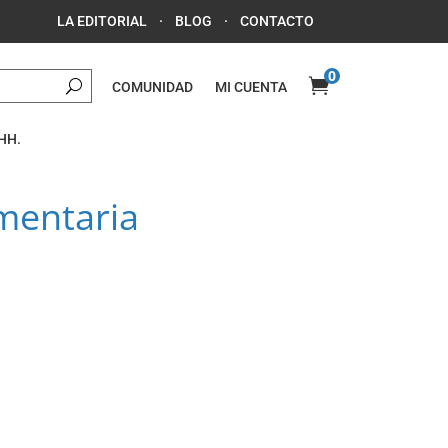
LA EDITORIAL
·
BLOG
·
CONTACTO
0

COMUNIDAD
MI CUENTA
HH.
imentaria