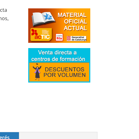
ucta
nos,
erés