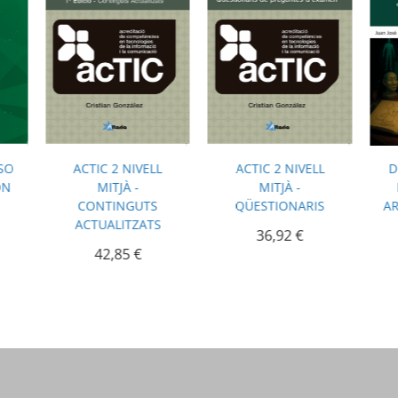
RSO
ACTIC 2 NIVELL
ACTIC 2 NIVELL
D
ON
MITJÀ -
MITJÀ -
CONTINGUTS
QÜESTIONARIS
AR
ACTUALITZATS
36,92
€
42,85
€