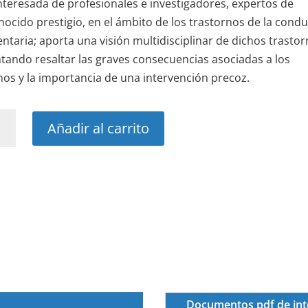
nteresada de profesionales e investigadores, expertos de
nocido prestigio, en el ámbito de los trastornos de la cond
entaria; aporta una visión multidisciplinar de dichos trastor
ntando resaltar las graves consecuencias asociadas a los
os y la importancia de una intervención precoz.
o
Añadir al carrito
e
tornos
ucta
entaria
idad
Documentos pdf de int