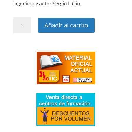
ingeniero y autor Sergio Luján.
Libro
Añadir al carrito
HTML
&
CSS.
Curso
práctico
cantidad